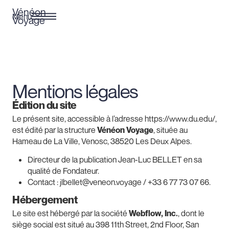
allée
Vénéon
Menu
Voyage
mon séjour
lish
Mentions légales
Édition du site
Le présent site, accessible à l’adresse
https://www.du.edu/
,
est édité par la structure
Vénéon Voyage
, située au
Hameau de La Ville, Venosc, 38520 Les Deux Alpes.
Directeur de la publication Jean-Luc BELLET en sa
qualité de Fondateur.
Contact : jlbellet@veneon.voyage / +33 6 77 73 07 66.
Hébergement
Le site est hébergé par la société
Webflow, Inc.
, dont le
siège social est situé au 398 11th Street, 2nd Floor, San