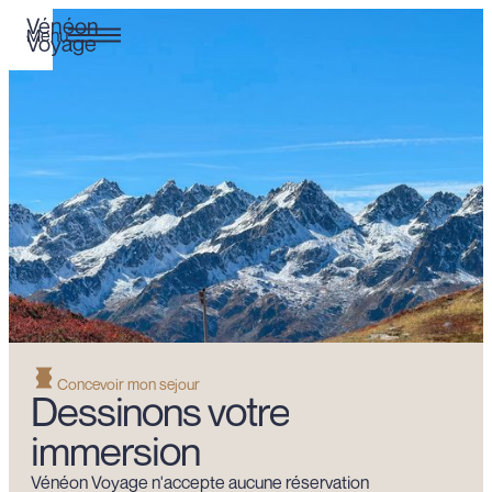
alley
Vénéon
Menu
Voyage
 my stay
çais
Concevoir mon sejour
Dessinons votre
immersion
Vénéon Voyage n'accepte aucune réservation